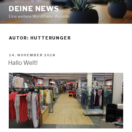
Zum
DEINE NEWS
Inhalt
Eine weitere WordPress-Website
springen
AUTOR:
HUTTERUNGER
VERÖFFENTLICHT
14. NOVEMBER 2018
AM
Hallo Welt!